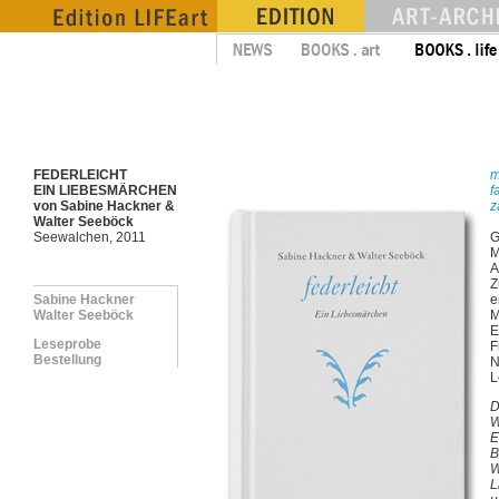
FEDERLEICHT
m
EIN LIEBESMÄRCHEN
f
von Sabine Hackner &
z
Walter Seeböck
Seewalchen, 2011
G
M
A
Z
Sabine Hackner
e
Walter Seeböck
M
E
Leseprobe
F
Bestellung
N
L
D
W
E
B
W
L