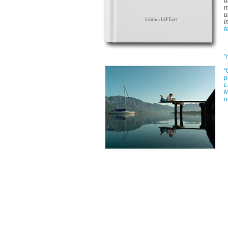
u
m
u
i
f
"
"
p
L
M
n