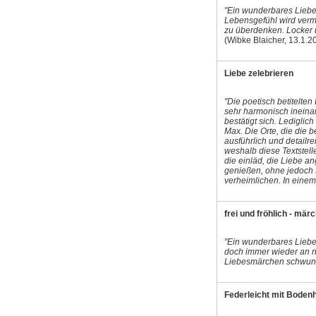
"Ein wunderbares Liebes
Lebensgefühl wird vermi
zu überdenken. Locker 
(Wibke Blaicher, 13.1.2
Liebe zelebrieren
"Die poetisch betitelten
sehr harmonisch ineina
bestätigt sich. Lediglic
Max. Die Orte, die die 
ausführlich und detailr
weshalb diese Textstell
die einläd, die Liebe a
genießen, ohne jedoch
verheimlichen. In eine
frei und fröhlich - mär
"Ein wunderbares Liebes
doch immer wieder an n
Liebesmärchen schwun
Federleicht mit Boden