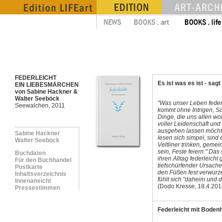
FEDERLEICHT
Es ist was es ist - sagt
EIN LIEBESMÄRCHEN
von Sabine Hackner &
Walter Seeböck
"Was unser Leben feder
Seewalchen, 2011
kommt ohne Intrigen, Sc
Dinge, die uns allen wo
voller Leidenschaft und 
ausgehen lassen möchten
Sabine Hackner
lesen sich simpel, sind
Walter Seeböck
Veltliner trinken, geme
sein, Feste feiern." Da
Buchdaten
ihren Alltag federleic
Für den Buchhandel
tiefschürfender Ursach
Postkarte
den Füßen fest verwurze
Inhaltsverzeichnis
fühlt sich "daheim und do
Innenansicht
(Dodo Kresse, 18.4.20
Pressestimmen
Federleicht mit Boden