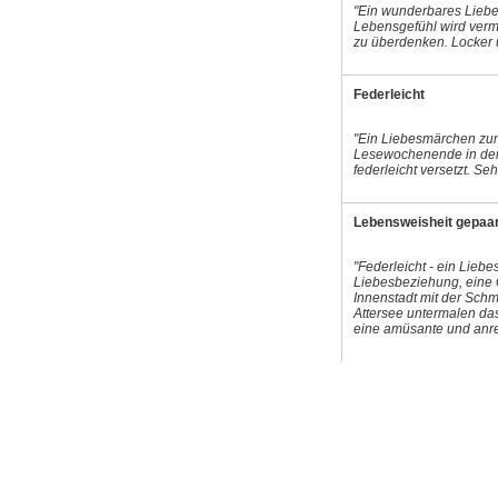
"Ein wunderbares Liebes
Lebensgefühl wird vermi
zu überdenken. Locker
Federleicht
"Ein Liebesmärchen zu
Lesewochenende in den
federleicht versetzt. Se
Lebensweisheit gepaar
"Federleicht - ein Lie
Liebesbeziehung, eine 
Innenstadt mit der Schm
Attersee untermalen das
eine amüsante und anre