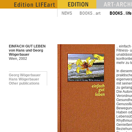
EINFACH GUT LEBEN
.. einfach
von Hans und Georg
Fitness- 
Wögerbauer
unabläss
Wien, 2002
konfronti
mehr zu t
In diesem
Georg Wögerbauer
praktisch
Hans Wögerbauer
eigenvera
Other publications
mit seine
zu gelan
Die Autor
Verordnun
Gesundhei
Genussfäh
Bewegung
Haben od
Lebensü
Rhythmus
Genießen
Beziehung