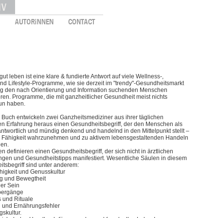
 gut leben ist eine klare & fundierte Antwort auf viele Wellness-,
und Lifestyle-Programme, wie sie derzeit im "trendy"-Gesundheitsmarkt
ig den nach Orientierung und Information suchenden Menschen
eren. Programme, die mit ganzheitlicher Gesundheit meist nichts
un haben.
 Buch entwickeln zwei Ganzheitsmediziner aus ihrer täglichen
en Erfahrung heraus einen Gesundheitsbegriff, der den Menschen als
ntwortlich und mündig denkend und handelnd in den Mittelpunkt stellt –
r Fähigkeit wahrzunehmen und zu aktivem lebensgestaltenden Handeln
gen.
en definieren einen Gesundheitsbegriff, der sich nicht in ärztlichen
gen und Gesundheitstipps manifestiert. Wesentliche Säulen in diesem
tsbegriff sind unter anderem:
igkeit und Genusskultur
 und Bewegtheit
er Sein
bergänge
 und Rituale
 und Ernährungsfehler
skultur.