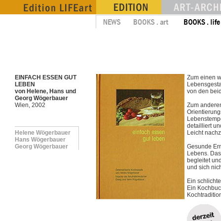
EINFACH ESSEN GUT
Zum einen w
LEBEN
Lebensgesta
von Helene, Hans und
von den beid
Georg Wögerbauer
Wien, 2002
Zum anderen
Orientierung
Lebenstempo)
detailliert u
Helene Wögerbauer
Leicht nach
Hans Wögerbauer
Georg Wögerbauer
Gesunde Ern
Lebens. Das 
begleitet un
und sich nic
Ein schlicht
Ein Kochbuch
Kochtraditio